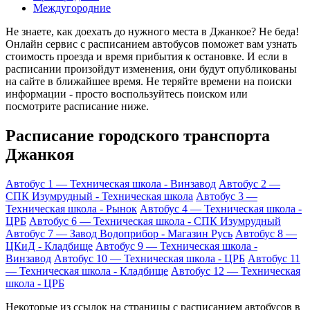
Междугородние
Не знаете, как доехать до нужного места в Джанкое? Не беда!
Онлайн сервис с расписанием автобусов поможет вам узнать
стоимость проезда и время прибытия к остановке. И если в
расписании произойдут изменения, они будут опубликованы
на сайте в ближайшее время. Не теряйте времени на поиски
информации - просто воспользуйтесь поиском или
посмотрите расписание ниже.
Расписание городского транспорта
Джанкоя
Автобус 1 — Техническая школа - Винзавод
Автобус 2 —
СПК Изумрудный - Техническая школа
Автобус 3 —
Техническая школа - Рынок
Автобус 4 — Техническая школа -
ЦРБ
Автобус 6 — Техническая школа - СПК Изумрудный
Автобус 7 — Завод Водоприбор - Магазин Русь
Автобус 8 —
ЦКиД - Кладбище
Автобус 9 — Техническая школа -
Винзавод
Автобус 10 — Техническая школа - ЦРБ
Автобус 11
— Техническая школа - Кладбище
Автобус 12 — Техническая
школа - ЦРБ
Некоторые из ссылок на страницы с расписанием автобусов в