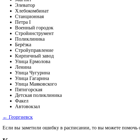
Элеватор
Хлебокомбинат
Станционная
Петра I
Военный городок
Стройинструмент
Поликлиника
Берёзка
Стройуправление
Кирпичный завод
Улица Ермолова
Ленина
Улица Чугурина
Улица Гагарина
Улица Маяковского
Пятигорская
Детская поликлиника
Факел
Автовокзал
← Георгиевск
Если вы заметили ошибку в расписании, то вы можете помочь 