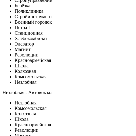
Стройуправление
Берёзка
Поликлиника
Стройинструмент
Военный городок
Петра I
Станционная
Хлебокомбинат
Элеватор
Магнит
Революции
Красноармейская
Школа
Колхозная
Комсомольская
Незлобная
Незлобная - Автовокзал
Незлобная
Комсомольская
Колхозная
Школа
Красноармейская
Революции
Магнит