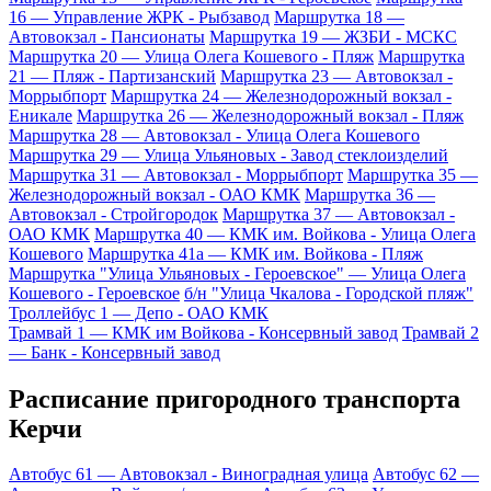
16 — Управление ЖРК - Рыбзавод
Маршрутка 18 —
Автовокзал - Пансионаты
Маршрутка 19 — ЖЗБИ - МСКС
Маршрутка 20 — Улица Олега Кошевого - Пляж
Маршрутка
21 — Пляж - Партизанский
Маршрутка 23 — Автовокзал -
Моррыбпорт
Маршрутка 24 — Железнодорожный вокзал -
Еникале
Маршрутка 26 — Железнодорожный вокзал - Пляж
Маршрутка 28 — Автовокзал - Улица Олега Кошевого
Маршрутка 29 — Улица Ульяновых - Завод стеклоизделий
Маршрутка 31 — Автовокзал - Моррыбпорт
Маршрутка 35 —
Железнодорожный вокзал - ОАО КМК
Маршрутка 36 —
Автовокзал - Стройгородок
Маршрутка 37 — Автовокзал -
ОАО КМК
Маршрутка 40 — КМК им. Войкова - Улица Олега
Кошевого
Маршрутка 41а — КМК им. Войкова - Пляж
Маршрутка "Улица Ульяновых - Героевское" — Улица Олега
Кошевого - Героевское
б/н "Улица Чкалова - Городской пляж"
Троллейбус 1 — Депо - ОАО КМК
Трамвай 1 — КМК им Войкова - Консервный завод
Трамвай 2
— Банк - Консервный завод
Расписание пригородного транспорта
Керчи
Автобус 61 — Автовокзал - Виноградная улица
Автобус 62 —