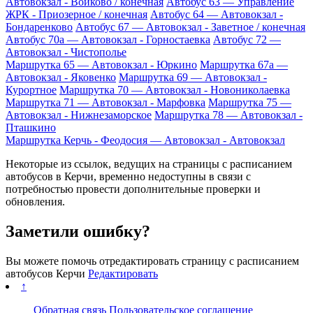
Автовокзал - Войково / конечная
Автобус 63 — Управление
ЖРК - Приозерное / конечная
Автобус 64 — Автовокзал -
Бондаренково
Автобус 67 — Автовокзал - Заветное / конечная
Автобус 70а — Автовокзал - Горностаевка
Автобус 72 —
Автовокзал - Чистополье
Маршрутка 65 — Автовокзал - Юркино
Маршрутка 67а —
Автовокзал - Яковенко
Маршрутка 69 — Автовокзал -
Курортное
Маршрутка 70 — Автовокзал - Новониколаевка
Маршрутка 71 — Автовокзал - Марфовка
Маршрутка 75 —
Автовокзал - Нижнезаморское
Маршрутка 78 — Автовокзал -
Пташкино
Маршрутка Керчь - Феодосия — Автовокзал - Автовокзал
Некоторые из ссылок, ведущих на страницы с расписанием
автобусов в Керчи, временно недоступны в связи с
потребностью провести дополнительные проверки и
обновления.
Заметили ошибку?
Вы можете помочь отредактировать страницу с расписанием
автобусов Керчи
Редактировать
↑
Обратная связь
Пользовательское соглашение