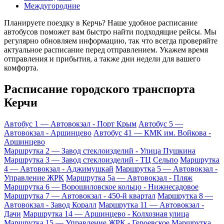
Междугородние
Планируете поездку в Керчь? Наше удобное расписание
автобусов поможет вам быстро найти подходящие рейсы. Мы
регулярно обновляем информацию, так что всегда проверяйте
актуальное расписание перед отправлением. Укажем время
отправления и прибытия, а также дни недели для вашего
комфорта.
Расписание городского транспорта
Керчи
Автобус 1 — Автовокзал - Порт Крым
Автобус 5 —
Автовокзал - Аршинцево
Автобус 41 — КМК им. Войкова -
Аршинцево
Маршрутка 2 — Завод стеклоизделий - Улица Пушкина
Маршрутка 3 — Завод стеклоизделий - ТЦ Сельпо
Маршрутка
4 — Автовокзал - Аджимушкай
Маршрутка 5 — Автовокзал -
Управление ЖРК
Маршрутка 5а — Автовокзал - Пляж
Маршрутка 6 — Ворошиловское кольцо - Нижнесадовое
Маршрутка 7 — Автовокзал - 450-й квартал
Маршрутка 8 —
Автовокзал - Завод Коралл
Маршрутка 11 — Автовокзал -
Дачи
Маршрутка 14 — Аршинцево - Колхозная улица
Маршрутка 15 — Управление ЖРК - Героевское
Маршрутка