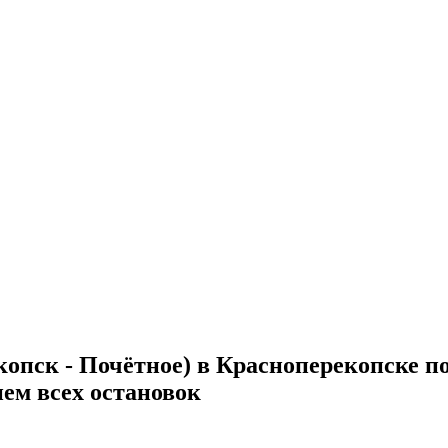
копск - Почётное) в Красноперекопске 
ием всех остановок