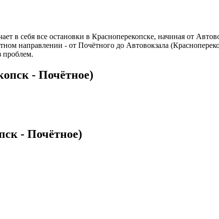
ает в себя все остановки в Красноперекопске, начиная от Автов
атном направлении - от Почётного до Автовокзала (Красноперек
 проблем.
копск - Почётное)
ск - Почётное)