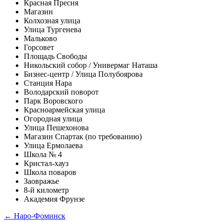
Красная Пресня
Магазин
Колхозная улица
Улица Тургенева
Мальково
Горсовет
Площадь Свободы
Никольский собор / Универмаг Наташа
Бизнес-центр / Улица Полубоярова
Станция Нара
Володарский поворот
Парк Воровского
Красноармейская улица
Огородная улица
Улица Пешехонова
Магазин Спартак (по требованию)
Улица Ермолаева
Школа № 4
Кристал-хауз
Школа поваров
Заовражье
8-й километр
Академия Фрунзе
← Наро-Фоминск