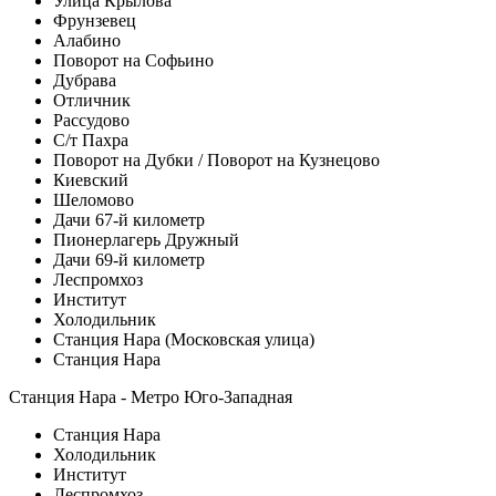
Улица Крылова
Фрунзевец
Алабино
Поворот на Софьино
Дубрава
Отличник
Рассудово
С/т Пахра
Поворот на Дубки / Поворот на Кузнецово
Киевский
Шеломово
Дачи 67-й километр
Пионерлагерь Дружный
Дачи 69-й километр
Леспромхоз
Институт
Холодильник
Станция Нара (Московская улица)
Станция Нара
Станция Нара - Метро Юго-Западная
Станция Нара
Холодильник
Институт
Леспромхоз