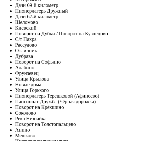
Дачи 69-й километр
Пионерлагерь Дружный
Дачи 67-й километр
Шеломово
Киевский
Поворот на Дубки / Поворот на Кузнецово
С/т Пахра
Рассудово
Отличник
Дубрава
Поворот на Софьино
Алабино
Фрунзевец
Улица Крылова
Новые дома
Улица Горького
Пионерлагерь Терешковой (Афинеево)
Пансионат Дружба (Чёрная дорожка)
Поворот на Крёкшино
Соколово
Река Незнайка
Поворот на Толстопальцево
Анино
Мешково