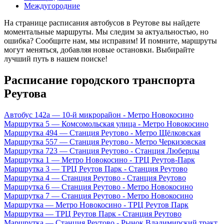
Междугородние
На странице расписания автобусов в Реутове вы найдете
моментальные маршруты. Мы следим за актуальностью, но
ошибка? Сообщите нам, мы исправим! И помните, маршруты
могут меняться, добавляя новые остановки. Выбирайте
лучший путь в нашем поиске!
Расписание городского транспорта
Реутова
Автобус 142а — 10-й микрорайон - Метро Новокосино
Маршрутка 5 — Комсомольская улица - Метро Новокосино
Маршрутка 494 — Станция Реутово - Метро Щёлковская
Маршрутка 557 — Станция Реутово - Метро Черкизовская
Маршрутка 723 — Станция Реутово - Станция Люберцы
Маршрутка 1 — Метро Новокосино - ТРЦ Реутов-Парк
Маршрутка 3 — ТРЦ Реутов Парк - Станция Реутово
Маршрутка 4 — Станция Реутово - Станция Реутово
Маршрутка 6 — Станция Реутово - Метро Новокосино
Маршрутка 7 — Станция Реутово - Метро Новокосино
Маршрутка — Метро Новокосино - ТРЦ Реутов Парк
Маршрутка — ТРЦ Реутов Парк - Станция Реутово
Маршрутка — Станция Реутово - Рынок Владимирский тракт