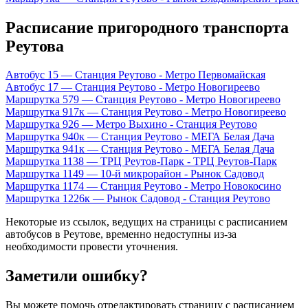
Расписание пригородного транспорта
Реутова
Автобус 15 — Станция Реутово - Метро Первомайская
Автобус 17 — Станция Реутово - Метро Новогиреево
Маршрутка 579 — Станция Реутово - Метро Новогиреево
Маршрутка 917к — Станция Реутово - Метро Новогиреево
Маршрутка 926 — Метро Выхино - Станция Реутово
Маршрутка 940к — Станция Реутово - МЕГА Белая Дача
Маршрутка 941к — Станция Реутово - МЕГА Белая Дача
Маршрутка 1138 — ТРЦ Реутов-Парк - ТРЦ Реутов-Парк
Маршрутка 1149 — 10-й микрорайон - Рынок Садовод
Маршрутка 1174 — Станция Реутово - Метро Новокосино
Маршрутка 1226к — Рынок Садовод - Станция Реутово
Некоторые из ссылок, ведущих на страницы с расписанием
автобусов в Реутове, временно недоступны из-за
необходимости провести уточнения.
Заметили ошибку?
Вы можете помочь отредактировать страницу с расписанием