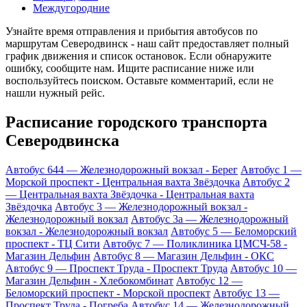
Междугородние
Узнайте время отправления и прибытия автобусов по
маршрутам Северодвинск - наш сайт предоставляет полный
график движения и список остановок. Если обнаружите
ошибку, сообщите нам. Ищите расписание ниже или
воспользуйтесь поиском. Оставьте комментарий, если не
нашли нужный рейс.
Расписание городского транспорта
Северодвинска
Автобус 644 — Железнодорожный вокзал - Берег
Автобус 1 —
Морской проспект - Центральная вахта Звёздочка
Автобус 2
— Центральная вахта Звёздочка - Центральная вахта
Звёздочка
Автобус 3 — Железнодорожный вокзал -
Железнодорожный вокзал
Автобус 3а — Железнодорожный
вокзал - Железнодорожный вокзал
Автобус 5 — Беломорский
проспект - ТЦ Сити
Автобус 7 — Поликлиника ЦМСЧ-58 -
Магазин Дельфин
Автобус 8 — Магазин Дельфин - ОКС
Автобус 9 — Проспект Труда - Проспект Труда
Автобус 10 —
Магазин Дельфин - Хлебокомбинат
Автобус 12 —
Беломорский проспект - Морской проспект
Автобус 13 —
Проспект Труда - Погреба
Автобус 14 — Железнодорожный