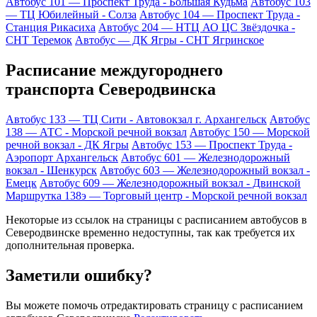
Автобус 101 — Проспект Труда - Большая Кудьма
Автобус 103
— ТЦ Юбилейный - Солза
Автобус 104 — Проспект Труда -
Станция Рикасиха
Автобус 204 — НТЦ АО ЦС Звёздочка -
СНТ Теремок
Автобус — ДК Ягры - СНТ Ягринское
Расписание междугороднего
транспорта Северодвинска
Автобус 133 — ТЦ Сити - Автовокзал г. Архангельск
Автобус
138 — АТС - Морской речной вокзал
Автобус 150 — Морской
речной вокзал - ДК Ягры
Автобус 153 — Проспект Труда -
Аэропорт Архангельск
Автобус 601 — Железнодорожный
вокзал - Шенкурск
Автобус 603 — Железнодорожный вокзал -
Емецк
Автобус 609 — Железнодорожный вокзал - Двинской
Маршрутка 138э — Торговый центр - Морской речной вокзал
Некоторые из ссылок на страницы с расписанием автобусов в
Северодвинске временно недоступны, так как требуется их
дополнительная проверка.
Заметили ошибку?
Вы можете помочь отредактировать страницу с расписанием