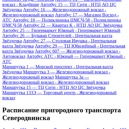
вокзал - Кладбище
Автобус 15 — ТЦ Сити - НТЦ АО ЦС
Звёздочка
Автобус 16 — Железнодорожный вокзал -
Железнодорожный вокзал
Автобус 17 — Магазин Восход -
АТС
Автобус 18 — Поликлиника ЦМСЧ-58 - Поликлиника
ЦМСЧ-58
Автобус 22 — Квартал К - НТЦ АО ЦС Звёздочка
Автобус 25 — Гипермаркет Южный - Гипермаркет Южный
Автобус 26 — Бульвар Строителей - Центральная вахта
Звёздочка
Автобус 27 — Столовая Ивушка - Центральная
вахта Звёздочка
Автобус 29 — ТЦ Юбилейный - Центральная
вахта Звёздочка
Автобус 607 — Железнодорожный вокзал -
Автовокзал
Автобус АТС - Южный — Гипермаркет Южный -
АТС
Маршрутка 1 — Морской проспект - Центральная вахта
Звёздочка
Маршрутка 3 — Железнодорожный вокзал -
Железнодорожный вокзал
Маршрутка 3а —
Железнодорожный вокзал - Железнодорожный вокзал
Маршрутка 15 — ТЦ Сити - НТЦ АО ЦС Звёздочка
Маршрутка 133Э — Торговый центр - Железнодорожный
вокзал
Расписание пригородного транспорта
Северодвинска