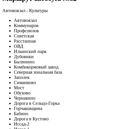
Автовокзал - Культуры
Автовокзал
Коммунаров
Профсоюзов
Советская
Расстанная
ОВД
Ильинский парк
Дубовики
Былинино
Комбикормовый завод
Северная зональная база
Заполек
Симанково
Мост
Обухово
Чернавино
Дорога в Сельцо-Горка
Горчаковщина
Бабино
Дорога в Кустово
Иссад-2