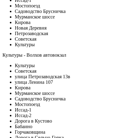
Иссад-1
Мостопоезд
Садоводство Брусничка
Мурманское шоссе
Кирова
Новая Деревня
Петрозаводская
Советская
Культуры
Культуры - Волхов автовокзал
Культуры
Советская
улица Петрозаводская 13в
улица Ленина 107
Кирова
Мурманское шоссе
Садоводство Брусничка
Мостопоезд
Иссад-1
Иссад-2
Дорога в Кустово
Бабаино
Горчаковщина
Дорога в Сельцо-Горка