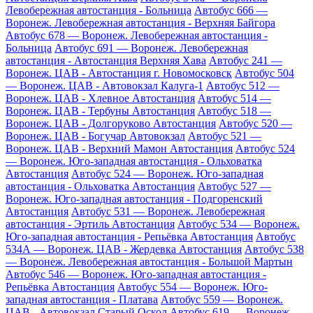
Левобережная автостанция - Больница
Автобус 666 —
Воронеж. Левобережная автостанция - Верхняя Байгора
Автобус 678 — Воронеж. Левобережная автостанция -
Больница
Автобус 691 — Воронеж. Левобережная
автостанция - Автостанция Верхняя Хава
Автобус 241 —
Воронеж. ЦАВ - Автостанция г. Новомосковск
Автобус 504
— Воронеж. ЦАВ - Автовокзал Калуга-1
Автобус 512 —
Воронеж. ЦАВ - Хлевное Автостанция
Автобус 514 —
Воронеж. ЦАВ - Тербуны Автостанция
Автобус 518 —
Воронеж. ЦАВ - Долгоруково Автостанция
Автобус 520 —
Воронеж. ЦАВ - Богучар Автовокзал
Автобус 521 —
Воронеж. ЦАВ - Верхний Мамон Автостанция
Автобус 524
— Воронеж. Юго-западная автостанция - Ольховатка
Автостанция
Автобус 524 — Воронеж. Юго-западная
автостанция - Ольховатка Автостанция
Автобус 527 —
Воронеж. Юго-западная автостанция - Подгоренский
Автостанция
Автобус 531 — Воронеж. Левобережная
автостанция - Эртиль Автостанция
Автобус 534 — Воронеж.
Юго-западная автостанция - Репьёвка Автостанция
Автобус
534А — Воронеж. ЦАВ - Жердевка Автостанция
Автобус 538
— Воронеж. Левобережная автостанция - Большой Мартын
Автобус 546 — Воронеж. Юго-западная автостанция -
Репьёвка Автостанция
Автобус 554 — Воронеж. Юго-
западная автостанция - Платава
Автобус 559 — Воронеж.
ЦАВ - Автовокзал Старый Оскол
Автобус 619 — Воронеж.