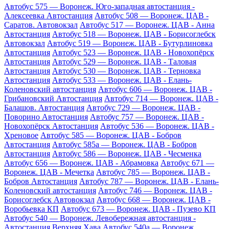
Автобус 575 — Воронеж. Юго-западная автостанция -
Алексеевка Автостанция
Автобус 508 — Воронеж. ЦАВ -
Саратов. Автовокзал
Автобус 517 — Воронеж. ЦАВ - Анна
Автостанция
Автобус 518 — Воронеж. ЦАВ - Борисоглебск
Автовокзал
Автобус 519 — Воронеж. ЦАВ - Бутурлиновка
Автостанция
Автобус 523 — Воронеж. ЦАВ - Новохопёрск
Автостанция
Автобус 529 — Воронеж. ЦАВ - Таловая
Автостанция
Автобус 530 — Воронеж. ЦАВ - Терновка
Автостанция
Автобус 533 — Воронеж. ЦАВ - Елань-
Коленовский автостанция
Автобус 606 — Воронеж. ЦАВ -
Грибановский Автостанция
Автобус 714 — Воронеж. ЦАВ -
Балашов. Автостанция
Автобус 729 — Воронеж. ЦАВ -
Поворино Автостанция
Автобус 757 — Воронеж. ЦАВ -
Новохопёрск Автостанция
Автобус 536 — Воронеж. ЦАВ -
Хреновое
Автобус 585 — Воронеж. ЦАВ - Бобров
Автостанция
Автобус 585а — Воронеж. ЦАВ - Бобров
Автостанция
Автобус 586 — Воронеж. ЦАВ - Чесменка
Автобус 656 — Воронеж. ЦАВ - Абрамовка
Автобус 671 —
Воронеж. ЦАВ - Мечетка
Автобус 785 — Воронеж. ЦАВ -
Бобров Автостанция
Автобус 787 — Воронеж. ЦАВ - Елань-
Коленовский автостанция
Автобус 746 — Воронеж. ЦАВ -
Борисоглебск Автовокзал
Автобус 668 — Воронеж. ЦАВ -
Воробьевка КП
Автобус 673 — Воронеж. ЦАВ - Пузево КП
Автобус 540 — Воронеж. Левобережная автостанция -
Автостанция Верхняя Хава
Автобус 540а — Воронеж.