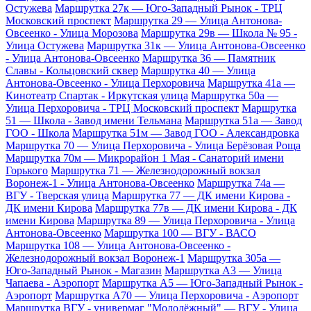
Остужева
Маршрутка 27к — Юго-Западный Рынок - ТРЦ
Московский проспект
Маршрутка 29 — Улица Антонова-
Овсеенко - Улица Морозова
Маршрутка 29в — Школа № 95 -
Улица Остужева
Маршрутка 31к — Улица Антонова-Овсеенко
- Улица Антонова-Овсеенко
Маршрутка 36 — Памятник
Славы - Кольцовский сквер
Маршрутка 40 — Улица
Антонова-Овсеенко - Улица Перхоровича
Маршрутка 41а —
Кинотеатр Спартак - Иркутская улица
Маршрутка 50а —
Улица Перхоровича - ТРЦ Московский проспект
Маршрутка
51 — Школа - Завод имени Тельмана
Маршрутка 51а — Завод
ГОО - Школа
Маршрутка 51м — Завод ГОО - Александровка
Маршрутка 70 — Улица Перхоровича - Улица Берёзовая Роща
Маршрутка 70м — Микрорайон 1 Мая - Санаторий имени
Горького
Маршрутка 71 — Железнодорожный вокзал
Воронеж-1 - Улица Антонова-Овсеенко
Маршрутка 74а —
ВГУ - Тверская улица
Маршрутка 77 — ДК имени Кирова -
ДК имени Кирова
Маршрутка 77в — ДК имени Кирова - ДК
имени Кирова
Маршрутка 89 — Улица Перхоровича - Улица
Антонова-Овсеенко
Маршрутка 100 — ВГУ - ВАСО
Маршрутка 108 — Улица Антонова-Овсеенко -
Железнодорожный вокзал Воронеж-1
Маршрутка 305а —
Юго-Западный Рынок - Магазин
Маршрутка А3 — Улица
Чапаева - Аэропорт
Маршрутка А5 — Юго-Западный Рынок -
Аэропорт
Маршрутка А70 — Улица Перхоровича - Аэропорт
Маршрутка ВГУ - универмаг "Молодёжный" — ВГУ - Улица