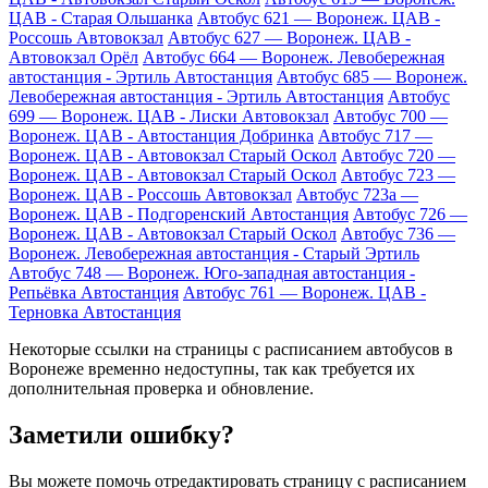
ЦАВ - Старая Ольшанка
Автобус 621 — Воронеж. ЦАВ -
Россошь Автовокзал
Автобус 627 — Воронеж. ЦАВ -
Автовокзал Орёл
Автобус 664 — Воронеж. Левобережная
автостанция - Эртиль Автостанция
Автобус 685 — Воронеж.
Левобережная автостанция - Эртиль Автостанция
Автобус
699 — Воронеж. ЦАВ - Лиски Автовокзал
Автобус 700 —
Воронеж. ЦАВ - Автостанция Добринка
Автобус 717 —
Воронеж. ЦАВ - Автовокзал Старый Оскол
Автобус 720 —
Воронеж. ЦАВ - Автовокзал Старый Оскол
Автобус 723 —
Воронеж. ЦАВ - Россошь Автовокзал
Автобус 723а —
Воронеж. ЦАВ - Подгоренский Автостанция
Автобус 726 —
Воронеж. ЦАВ - Автовокзал Старый Оскол
Автобус 736 —
Воронеж. Левобережная автостанция - Старый Эртиль
Автобус 748 — Воронеж. Юго-западная автостанция -
Репьёвка Автостанция
Автобус 761 — Воронеж. ЦАВ -
Терновка Автостанция
Некоторые ссылки на страницы с расписанием автобусов в
Воронеже временно недоступны, так как требуется их
дополнительная проверка и обновление.
Заметили ошибку?
Вы можете помочь отредактировать страницу с расписанием