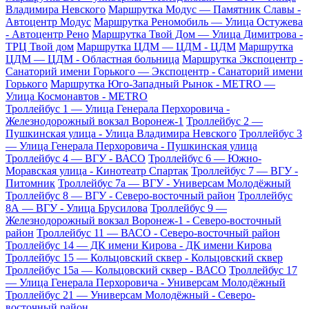
Владимира Невского
Маршрутка Модус — Памятник Славы -
Автоцентр Модус
Маршрутка Реномобиль — Улица Остужева
- Автоцентр Рено
Маршрутка Твой Дом — Улица Димитрова -
ТРЦ Твой дом
Маршрутка ЦДМ — ЦДМ - ЦДМ
Маршрутка
ЦДМ — ЦДМ - Областная больница
Маршрутка Экспоцентр -
Санаторий имени Горького — Экспоцентр - Санаторий имени
Горького
Маршрутка Юго-Западный Рынок - METRO —
Улица Космонавтов - METRO
Троллейбус 1 — Улица Генерала Перхоровича -
Железнодорожный вокзал Воронеж-1
Троллейбус 2 —
Пушкинская улица - Улица Владимира Невского
Троллейбус 3
— Улица Генерала Перхоровича - Пушкинская улица
Троллейбус 4 — ВГУ - ВАСО
Троллейбус 6 — Южно-
Моравская улица - Кинотеатр Спартак
Троллейбус 7 — ВГУ -
Питомник
Троллейбус 7а — ВГУ - Универсам Молодёжный
Троллейбус 8 — ВГУ - Северо-восточный район
Троллейбус
8А — ВГУ - Улица Брусилова
Троллейбус 9 —
Железнодорожный вокзал Воронеж-1 - Северо-восточный
район
Троллейбус 11 — ВАСО - Северо-восточный район
Троллейбус 14 — ДК имени Кирова - ДК имени Кирова
Троллейбус 15 — Кольцовский сквер - Кольцовский сквер
Троллейбус 15а — Кольцовский сквер - ВАСО
Троллейбус 17
— Улица Генерала Перхоровича - Универсам Молодёжный
Троллейбус 21 — Универсам Молодёжный - Северо-
восточный район