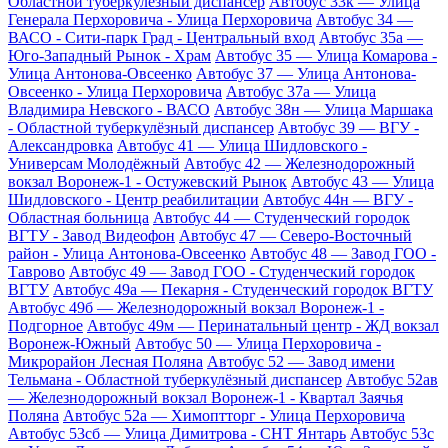
Областной туберкулёзный диспансер
Автобус 33к — Улица
Генерала Перхоровича - Улица Перхоровича
Автобус 34 —
ВАСО - Сити-парк Град - Центральный вход
Автобус 35а —
Юго-Западный Рынок - Храм
Автобус 35 — Улица Комарова -
Улица Антонова-Овсеенко
Автобус 37 — Улица Антонова-
Овсеенко - Улица Перхоровича
Автобус 37а — Улица
Владимира Невского - ВАСО
Автобус 38н — Улица Маршака
- Областной туберкулёзный диспансер
Автобус 39 — ВГУ -
Александровка
Автобус 41 — Улица Шидловского -
Универсам Молодёжный
Автобус 42 — Железнодорожный
вокзал Воронеж-1 - Остужевский Рынок
Автобус 43 — Улица
Шидловского - Центр реабилитации
Автобус 44н — ВГУ -
Областная больница
Автобус 44 — Студенческий городок
ВГТУ - Завод Видеофон
Автобус 47 — Северо-Восточный
район - Улица Антонова-Овсеенко
Автобус 48 — Завод ГОО -
Таврово
Автобус 49 — Завод ГОО - Студенческий городок
ВГТУ
Автобус 49а — Пекарня - Студенческий городок ВГТУ
Автобус 49б — Железнодорожный вокзал Воронеж-1 -
Подгорное
Автобус 49м — Перинатальный центр - ЖД вокзал
Воронеж-Южный
Автобус 50 — Улица Перхоровича -
Микрорайон Лесная Поляна
Автобус 52 — Завод имени
Тельмана - Областной туберкулёзный диспансер
Автобус 52ав
— Железнодорожный вокзал Воронеж-1 - Квартал Заячья
Поляна
Автобус 52а — Химоптторг - Улица Перхоровича
Автобус 53сб — Улица Димитрова - СНТ Янтарь
Автобус 53с