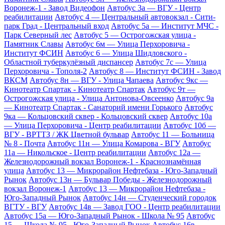
Воронеж-1 - Завод Видеофон
Автобус 3а — ВГУ - Центр
реабилитации
Автобус 4 — Центральный автовокзал - Сити-
парк Град - Центральный вход
Автобус 5а — Институт МЧС -
Парк Северный лес
Автобус 5 — Острогожская улица -
Памятник Славы
Автобус 6м — Улица Перхоровича -
Институт ФСИН
Автобус 6 — Улица Шидловского -
Областной туберкулёзный диспансер
Автобус 7с — Улица
Перхоровича - Тополя-2
Автобус 8 — Институт ФСИН - Завод
ВКСМ
Автобус 8н — ВГУ - Улица Чапаева
Автобус 9кс —
Кинотеатр Спартак - Кинотеатр Спартак
Автобус 9т —
Острогожская улица - Улица Антонова-Овсеенко
Автобус 9а
— Кинотеатр Спартак - Санаторий имени Горького
Автобус
9ка — Кольцовский сквер - Кольцовский сквер
Автобус 10а
— Улица Перхоровича - Центр реабилитации
Автобус 10б —
ВГУ - ВРТТЗ / ЖК Цветной бульвар
Автобус 11 — Больница
№ 8 - Почта
Автобус 11н — Улица Комарова - ВГУ
Автобус
11а — Никольское - Центр реабилитации
Автобус 12а —
Железнодорожный вокзал Воронеж-1 - Краснознамённая
улица
Автобус 13 — Микрорайон Нефтебаза - Юго-Западный
Рынок
Автобус 13н — Бульвар Победы - Железнодорожный
вокзал Воронеж-1
Автобус 13 — Микрорайон Нефтебаза -
Юго-Западный Рынок
Автобус 14н — Студенческий городок
ВГТУ - ВГУ
Автобус 14в — Завод ГОО - Центр реабилитации
Автобус 15а — Юго-Западный Рынок - Школа № 95
Автобус
15 — Школа № 95 - Юго-Западный Рынок
Автобус 16в —