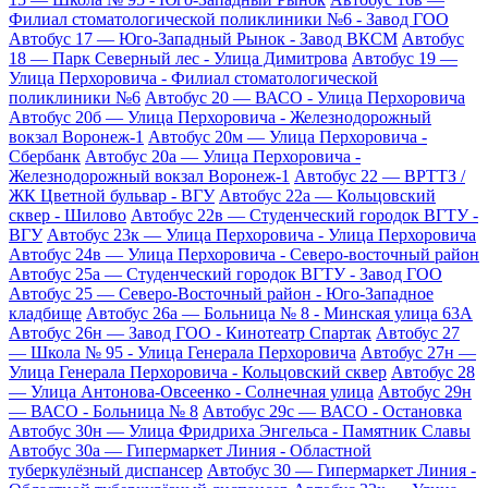
Филиал стоматологической поликлиники №6 - Завод ГОО
Автобус 17 — Юго-Западный Рынок - Завод ВКСМ
Автобус
18 — Парк Северный лес - Улица Димитрова
Автобус 19 —
Улица Перхоровича - Филиал стоматологической
поликлиники №6
Автобус 20 — ВАСО - Улица Перхоровича
Автобус 20б — Улица Перхоровича - Железнодорожный
вокзал Воронеж-1
Автобус 20м — Улица Перхоровича -
Сбербанк
Автобус 20а — Улица Перхоровича -
Железнодорожный вокзал Воронеж-1
Автобус 22 — ВРТТЗ /
ЖК Цветной бульвар - ВГУ
Автобус 22а — Кольцовский
сквер - Шилово
Автобус 22в — Студенческий городок ВГТУ -
ВГУ
Автобус 23к — Улица Перхоровича - Улица Перхоровича
Автобус 24в — Улица Перхоровича - Северо-восточный район
Автобус 25а — Студенческий городок ВГТУ - Завод ГОО
Автобус 25 — Северо-Восточный район - Юго-Западное
кладбище
Автобус 26а — Больница № 8 - Минская улица 63А
Автобус 26н — Завод ГОО - Кинотеатр Спартак
Автобус 27
— Школа № 95 - Улица Генерала Перхоровича
Автобус 27н —
Улица Генерала Перхоровича - Кольцовский сквер
Автобус 28
— Улица Антонова-Овсеенко - Солнечная улица
Автобус 29н
— ВАСО - Больница № 8
Автобус 29с — ВАСО - Остановка
Автобус 30н — Улица Фридриха Энгельса - Памятник Славы
Автобус 30а — Гипермаркет Линия - Областной
туберкулёзный диспансер
Автобус 30 — Гипермаркет Линия -