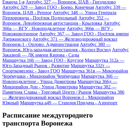
Еманча 1-я
Автобус 327 — Воронеж. ЦАВ - Гнездилово
Автобус 329 — Завод ГОО - Боево. Конечная
Автобус 339 —
Воронеж. ЦАВ - Репное
Автобус 348 — Улица Генерала
Перхоровича - Посёлок Подпольный
Автобус 352 —
Воронеж. Левобережная автостанция - Крыловка
Автобус
366а — ВГУ - Новоподклетное
Автобус 366в — ВГУ -
Новоживотинное
Автобус 367 — Завод ГОО - Посёлок имени
Дзержинского
Автобус 371 — Железнодорожный вокзал
Воронеж-1 - Орлово. Администрация
Автобус 380 —
Воронеж. Юго-западная автостанция - Колхоз Восход
Автобус
Заказной — ДК имени Кирова - Сады
Маршрутка 166 — Завод ГОО - Круглое
Маршрутка 312а —
Юго-Западный Рынок - Развитие
Маршрутка 332т —
Спорткомплекс - Завод ГОО
Маршрутка 361в — Микрорайон
Черёмушки - Микрорайон Черёмушки
Маршрутка 366 —
Новоподклетное - Улица Димитрова
Маршрутка 366д —
Микрорайон Дон - Улица Димитрова
Маршрутка 382 —
Памятник Славы - Торговый Центр / Рынок
Маршрутка 386
— Железнодорожный вокзал Воронеж-1 - Микрорайон
Южный
Маршрутка а49 — Станция Придача - Аэропорт
Расписание междугороднего
транспорта Воронежа