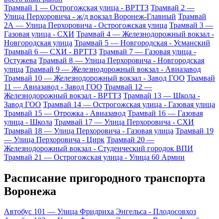
Трамвай 1 — Острогожская улица - ВРТТЗ
Трамвай 2 —
Улица Перхоровича - ж/д вокзал Воронеж-Главный
Трамвай
2А — Улица Перхоровича - Острогожская улица
Трамвай 3 —
Газовая улица - СХИ
Трамвай 4 — Железнодорожный вокзал -
Новгородская улица
Трамвай 5 — Новгородская - Усманский
Трамвай 6 — СХИ - ВРТТЗ
Трамвай 7 — Газовая улица -
Остужева
Трамвай 8 — Улица Перхоровича - Новгородская
улица
Трамвай 9 — Железнодорожный вокзал - Авиазавод
Трамвай 10 — Железнодорожный вокзал - Завод ГОО
Трамвай
11 — Авиазавод - Завод ГОО
Трамвай 12 —
Железнодорожный вокзал - ВРТТЗ
Трамвай 13 — Школа -
Завод ГОО
Трамвай 14 — Острогожская улица - Газовая улица
Трамвай 15 — Отрожка - Авиазавод
Трамвай 16 — Газовая
улица - Школа
Трамвай 17 — Улица Перхоровича - СХИ
Трамвай 18 — Улица Перхоровича - Газовая улица
Трамвай 19
— Улица Перхоровича - Цирк
Трамвай 20 —
Железнодорожный вокзал - Студенческий городок ВПИ
Трамвай 21 — Острогожская улица - Улица 60 Армии
Расписание пригородного транспорта
Воронежа
Автобус 101 — Улица Фридриха Энгельса - Плодосовхоз