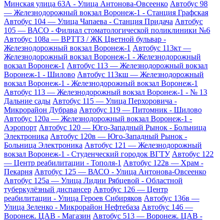
Минская улица 63А - Улица Антонова-Овсеенко
Автобус 98
— Железнодорожный вокзал Воронеж-1 - Станция Графская
Автобус 104 — Улица Чапаева - Станция Придача
Автобус
105 — ВАСО - Филиал стоматологической поликлиники №6
Автобус 108а — ВРТТЗ / ЖК Цветной бульвар -
Железнодорожный вокзал Воронеж-1
Автобус 113кт —
Железнодорожный вокзал Воронеж-1 - Железнодорожный
вокзал Воронеж-1
Автобус 113 — Железнодорожный вокзал
Воронеж-1 - Шилово
Автобус 113кш — Железнодорожный
вокзал Воронеж-1 - Железнодорожный вокзал Воронеж-1
Автобус 113 — Железнодорожный вокзал Воронеж-1 - № 13
Дальние сады
Автобус 115 — Улица Перхоровича -
Микрорайон Дубрава
Автобус 119 — Питомник - Шилово
Автобус 120а — Железнодорожный вокзал Воронеж-1 -
Аэропорт
Автобус 120 — Юго-Западный Рынок - Больница
Электроника
Автобус 120в — Юго-Западный Рынок -
Больница Электроника
Автобус 121 — Железнодорожный
вокзал Воронеж-1 - Студенческий городок ВГТУ
Автобус 122
— Центр реабилитации - Тополя-1
Автобус 122в — Храм -
Пекарня
Автобус 125 — ВАСО - Улица Антонова-Овсеенко
Автобус 125а — Улица Лидии Рябцевой - Областной
туберкулёзный диспансер
Автобус 126 — Центр
реабилитации - Улица Героев Сибиряков
Автобус 136в —
Улица Зеленко - Микрорайон Нефтебаза
Автобус 146 —
Воронеж. ЦАВ - Магазин
Автобус 513 — Воронеж. ЦАВ -