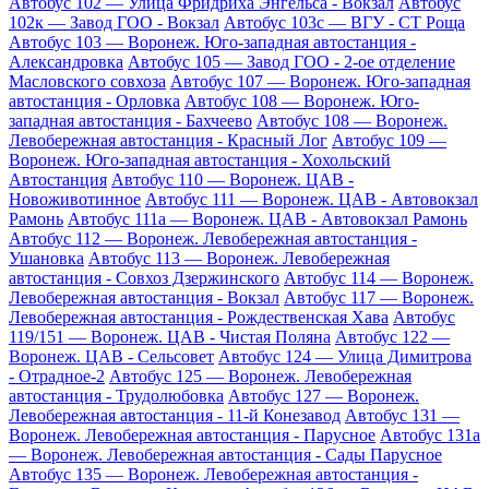
Автобус 102 — Улица Фридриха Энгельса - Вокзал
Автобус
102к — Завод ГОО - Вокзал
Автобус 103с — ВГУ - СТ Роща
Автобус 103 — Воронеж. Юго-западная автостанция -
Александровка
Автобус 105 — Завод ГОО - 2-ое отделение
Масловского совхоза
Автобус 107 — Воронеж. Юго-западная
автостанция - Орловка
Автобус 108 — Воронеж. Юго-
западная автостанция - Бахчеево
Автобус 108 — Воронеж.
Левобережная автостанция - Красный Лог
Автобус 109 —
Воронеж. Юго-западная автостанция - Хохольский
Автостанция
Автобус 110 — Воронеж. ЦАВ -
Новоживотинное
Автобус 111 — Воронеж. ЦАВ - Автовокзал
Рамонь
Автобус 111а — Воронеж. ЦАВ - Автовокзал Рамонь
Автобус 112 — Воронеж. Левобережная автостанция -
Ушановка
Автобус 113 — Воронеж. Левобережная
автостанция - Совхоз Дзержинского
Автобус 114 — Воронеж.
Левобережная автостанция - Вокзал
Автобус 117 — Воронеж.
Левобережная автостанция - Рождественская Хава
Автобус
119/151 — Воронеж. ЦАВ - Чистая Поляна
Автобус 122 —
Воронеж. ЦАВ - Сельсовет
Автобус 124 — Улица Димитрова
- Отрадное-2
Автобус 125 — Воронеж. Левобережная
автостанция - Трудолюбовка
Автобус 127 — Воронеж.
Левобережная автостанция - 11-й Конезавод
Автобус 131 —
Воронеж. Левобережная автостанция - Парусное
Автобус 131а
— Воронеж. Левобережная автостанция - Сады Парусное
Автобус 135 — Воронеж. Левобережная автостанция -