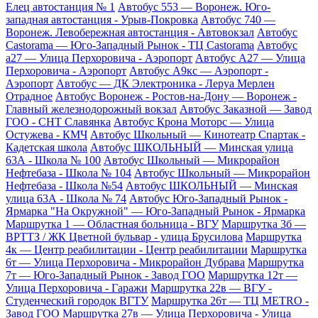
Елец автостанция № 1
Автобус 553 — Воронеж. Юго-
западная автостанция - Урыв-Покровка
Автобус 740 —
Воронеж. Левобережная автостанция - Автовокзал
Автобус
Castorama — Юго-Западный Рынок - ТЦ Castorama
Автобус
а27 — Улица Перхоровича - Аэропорт
Автобус А27 — Улица
Перхоровича - Аэропорт
Автобус А9кс — Аэропорт -
Аэропорт
Автобус — ДК Электроника - Леруа Мерлен
Отрадное
Автобус Воронеж - Ростов-на-Дону — Воронеж -
Главный железнодорожный вокзал
Автобус Заказной — Завод
ГОО - СНТ Славянка
Автобус Крона Моторс — Улица
Остужева - КМЧ
Автобус Школьный — Кинотеатр Спартак -
Кадетская школа
Автобус ШКОЛЬНЫЙ — Минская улица
63А - Школа № 100
Автобус Школьный — Микрорайон
Нефтебаза - Школа № 104
Автобус Школьный — Микрорайон
Нефтебаза - Школа №54
Автобус ШКОЛЬНЫЙ — Минская
улица 63А - Школа № 74
Автобус Юго-Западный Рынок -
Ярмарка "На Окружной" — Юго-Западный Рынок - Ярмарка
Маршрутка 1 — Областная больница - ВГУ
Маршрутка 3б —
ВРТТЗ / ЖК Цветной бульвар - улица Брусилова
Маршрутка
4к — Центр реабилитации - Центр реабилитации
Маршрутка
6т — Улица Перхоровича - Микрорайон Дубрава
Маршрутка
7т — Юго-Западный Рынок - Завод ГОО
Маршрутка 12т —
Улица Перхоровича - Гаражи
Маршрутка 22в — ВГУ -
Студенческий городок ВГТУ
Маршрутка 26т — ТЦ METRO -
Завод ГОО
Маршрутка 27в — Улица Перхоровича - Улица