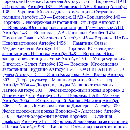
Горенские Выселки. Конечная
Автобус 136 — Воронеж. ЦАВ
- Горожанка
Автобус 137 — Воронеж. ЦАВ - Ломово
Автобус
138 — Воронеж. Юго-западная автостанция - Отделение
полиции
Автобус 139 — Воронеж. ЦАВ - Бор
Автобус 140 —
Воронеж. Левобережная автостанция - с/т Лира
Автобус 141
— Воронеж. Юго-западная автостанция - Гремяченское АТП
Автобус 143 — Воронеж. ЦАВ - Интернат
Автобус 145а —
Памятник Славы - Моховатка
Автобус 145 — Воронеж. ЦАВ -
Новоживотинное
Автобус 145б — Памятник Славы -
Медовские дачи
Автобус 147 — Воронеж. Юго-западная
автостанция - Ивановка
Автобус 148 — Воронеж. Юго-
западная автостанция - Устье
Автобус 150 — Улица Фридриха
Энгельса - Салют
Автобус 152 — Воронеж. Юго-западная
автостанция - Рудкино
Автобус 154 — ОАО ВПАТП № 3 - За
рулём
Автобус 155 — Улица Комарова - СНТ Крона
Автобус
303 — Дворец культуры Машиностроителей - Элеватор
Автобус 303а — Дворец культуры Машиностроителей -
Латное
Автобус 303 — Железнодорожный вокзал Воронеж-2 -
Ляпинские Дачи
Автобус 305 — Воронеж. ЦАВ - Магазин
Автобус 305а — Юго-Западный Рынок - Магазин
Автобус
306в — Улица Димитрова - Улица Димитрова
Автобус 309 —
Железнодорожный вокзал Воронеж-2 - Андреевка
Автобус
310 — Железнодорожный вокзал Воронеж-1 - Станция
Графская
Автобус 315 — Воронеж. Левобережная автостанция
- Нелжа
Автобус 326 — Воронеж. Юго-западная автостанция -