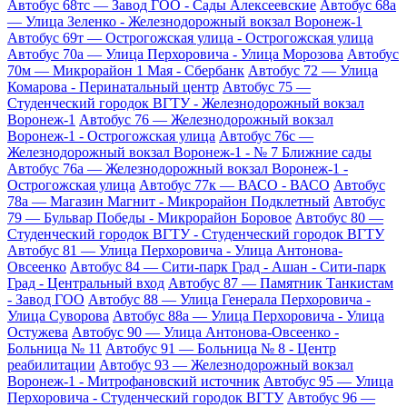
Автобус 68тс — Завод ГОО - Сады Алексеевские
Автобус 68а
— Улица Зеленко - Железнодорожный вокзал Воронеж-1
Автобус 69т — Острогожская улица - Острогожская улица
Автобус 70а — Улица Перхоровича - Улица Морозова
Автобус
70м — Микрорайон 1 Мая - Сбербанк
Автобус 72 — Улица
Комарова - Перинатальный центр
Автобус 75 —
Студенческий городок ВГТУ - Железнодорожный вокзал
Воронеж-1
Автобус 76 — Железнодорожный вокзал
Воронеж-1 - Острогожская улица
Автобус 76с —
Железнодорожный вокзал Воронеж-1 - № 7 Ближние сады
Автобус 76а — Железнодорожный вокзал Воронеж-1 -
Острогожская улица
Автобус 77к — ВАСО - ВАСО
Автобус
78а — Магазин Магнит - Микрорайон Подклетный
Автобус
79 — Бульвар Победы - Микрорайон Боровое
Автобус 80 —
Студенческий городок ВГТУ - Студенческий городок ВГТУ
Автобус 81 — Улица Перхоровича - Улица Антонова-
Овсеенко
Автобус 84 — Сити-парк Град - Ашан - Сити-парк
Град - Центральный вход
Автобус 87 — Памятник Танкистам
- Завод ГОО
Автобус 88 — Улица Генерала Перхоровича -
Улица Суворова
Автобус 88а — Улица Перхоровича - Улица
Остужева
Автобус 90 — Улица Антонова-Овсеенко -
Больница № 11
Автобус 91 — Больница № 8 - Центр
реабилитации
Автобус 93 — Железнодорожный вокзал
Воронеж-1 - Митрофановский источник
Автобус 95 — Улица
Перхоровича - Студенческий городок ВГТУ
Автобус 96 —