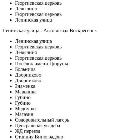
Георгиевская церковь
Левычино
Георгиевская церковь
Ленинская улица
Ленинская улица - Автовокзал Воскресенск
Ленинская улица
Георгиевская церковь
Левычино
Георгиевская церковь
Посёлок имени Цюрупы
Больница
Дворниково
Дворниково
Знаменка
Марьинка
Губино
Губино
Медпункт
Магазин
Оздоровительный лагерь
Центральная усадьба
ЖД переезд
Станция Виноградово