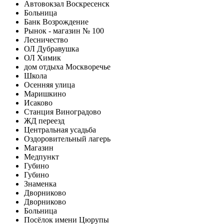
Автовокзал Воскресенск
Больница
Банк Возрождение
Рынок - магазин № 100
Лесничество
ОЛ Дубравушка
ОЛ Химик
дом отдыха Москворечье
Школа
Осенняя улица
Маришкино
Исаково
Станция Виноградово
ЖД переезд
Центральная усадьба
Оздоровительный лагерь
Магазин
Медпункт
Губино
Губино
Знаменка
Дворниково
Дворниково
Больница
Посёлок имени Цюрупы